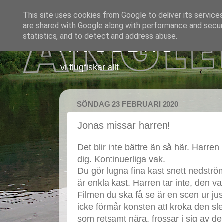
This site uses cookies from Google to deliver its service
are shared with Google along with performance and securi
statistics, and to detect and address abuse.
A N G L E R S
vi flugfiskar allt
SÖNDAG 23 FEBRUARI 2020
Jonas missar harren!
Det blir inte bättre än så här. Harre
dig. Kontinuerliga vak.
Du gör lugna fina kast snett nedströms
är enkla kast. Harren tar inte, den va
Filmen du ska få se är en scen ur ju
icke förmår konsten att kroka den sl
som retsamt nära, frossar i sig av d