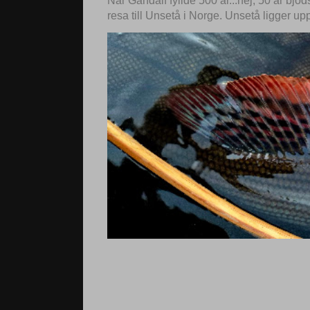
När Gandalf fyllde 500 år...nej, 50 år bjö
resa till Unsetå i Norge. Unsetå ligger up