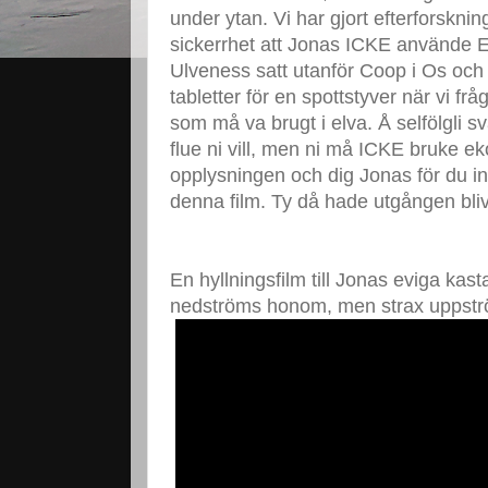
under ytan. Vi har gjort efterforskni
sickerrhet att Jonas ICKE använde E
Ulveness satt utanför Coop i Os och
tabletter för en spottstyver när vi f
som må va brugt i elva. Å selfölgli s
flue ni vill, men ni må ICKE bruke ek
opplysningen och dig Jonas för du in
denna film. Ty då hade utgången bliv
En hyllningsfilm till Jonas eviga kas
nedströms honom, men strax uppst