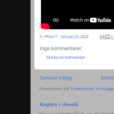
By
Micke P
-
februari 23, 2020
Inga kommentarer:
Skicka en kommentar
Senaste inlägg
Starts
Prenumerera på:
Kommentarer till inlägg
Anglers i Unsetå