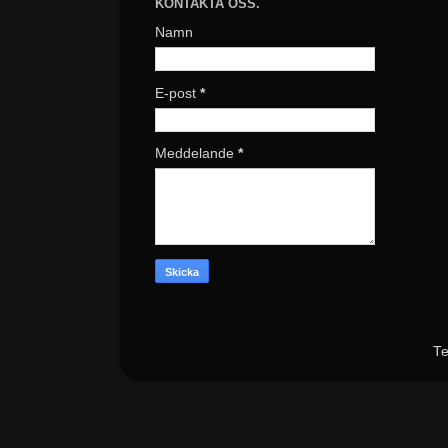
KONTAKTA OSS.
Namn
E-post
*
Meddelande
*
Te