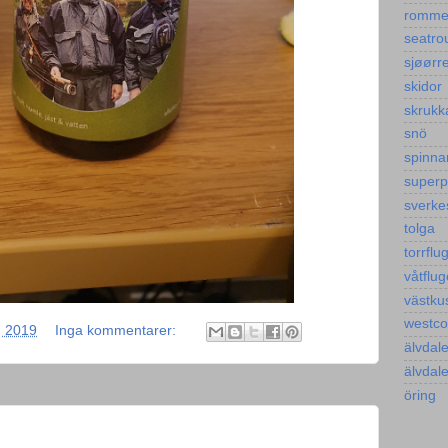
romm
seatro
sjøørre
skidor
skrukk
snö
spinna
super
sverke
tolga
torrflu
våtflug
västku
westco
, 2019
Inga kommentarer:
älvdal
älvdal
öring