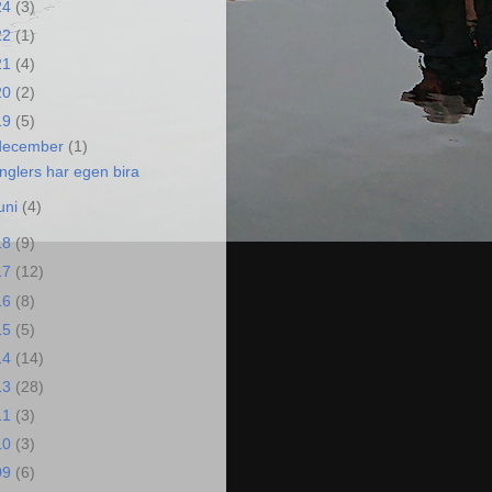
24
(3)
22
(1)
21
(4)
20
(2)
19
(5)
december
(1)
nglers har egen bira
juni
(4)
18
(9)
17
(12)
16
(8)
15
(5)
14
(14)
13
(28)
11
(3)
10
(3)
09
(6)