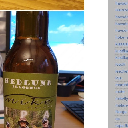
havsör
Havsöri
havsör
havsör
havsör
höken
klassis
kustflu
kustflu
leech
leeche
löja
march
mete
mikefl
mälar
Norge
os
repa fl