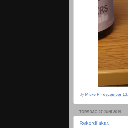
By
Micke P
-
december 13
TORSDAG 27 JUNI 2019
Rekordfiskar.