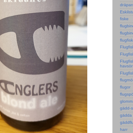
dräpa
Eskils
fiske
flugbi
flugbi
flugfis
Flugfi
Flugfis
Flugfi
havsör
Flugfi
flugmö
flugor
flugsp
glomm
gädd-
gädda
gäddfl
harr