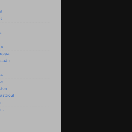
e
ut
t
a
re
puppa
staån
ga
or
sten
asttrout
en
en.