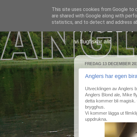
This site uses cookies from Google to de
are shared with Google along with perfo
statistics, and to detect and address a
A N G L E R
vi flugfiskar allt
FREDAG 13 DECEMBER 20
Anglers har egen bir
Utvecklingen av Anglers bl
Anglers Blond ale, Mike fl
detta kommer bli magisk. 
brygghus.
Vi kommer lägga ut filmkli
uppdrukna.