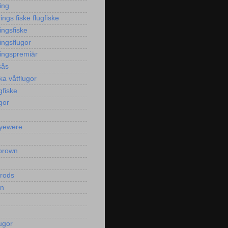
ing
ngs fiske flugfiske
ingsfiske
ingsflugor
ingspremiär
sås
ka våtflugor
gfiske
gor
yewere
brown
yrods
en
ugor