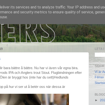
liver its services and to analyze traffic. Your IP address and u
rmance and security metrics to ensure quality of service, gene
buse.
 S
19
LETA 
a
SIDOR
ir bara bättre å bättre. Nu har vi även vår egna bira.
Vi är A
yrods IPA och Anglers trout Stout. Flugbindningen efter
Ölen är bryggt hos (inte har du sett)Hedlunds
Filmer
Startsi
pp på hur vi ser ut å betėr oss när dessa är
BLOGG
►
20