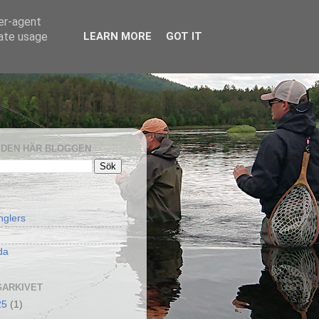
ser-agent
rate usage
LEARN MORE
GOT IT
I DEN HÄR BLOGGEN
nglers
da
ARKIVET
25
(1)