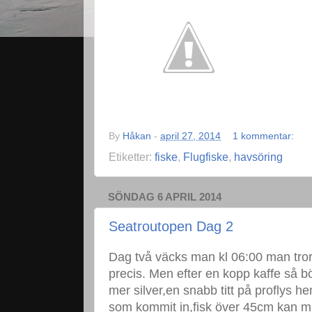
By
Håkan
-
april 27, 2014
1 kommentar:
Etiketter:
fiske
,
Flugfiske
,
havsöring
SÖNDAG 6 APRIL 2014
Seatroutopen Dag 2
Dag två väcks man kl 06:00 man tro
precis. Men efter en kopp kaffe så b
mer silver,en snabb titt på proflys he
som kommit in,fisk över 45cm kan m