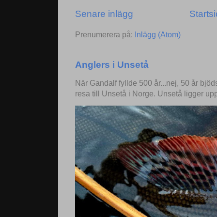
Senare inlägg
Starts
Prenumerera på:
Inlägg (Atom)
Anglers i Unsetå
När Gandalf fyllde 500 år...nej, 50 år bjö
resa till Unsetå i Norge. Unsetå ligger up