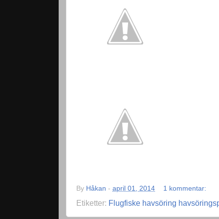
By
Håkan
-
april 01, 2014
1 kommentar:
Etiketter:
Flugfiske havsöring havsörings