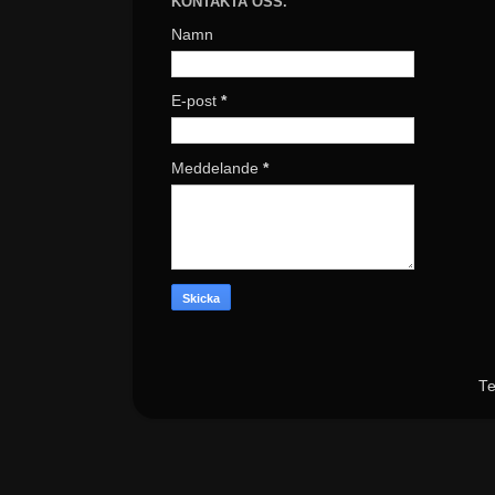
KONTAKTA OSS.
Namn
E-post
*
Meddelande
*
Te