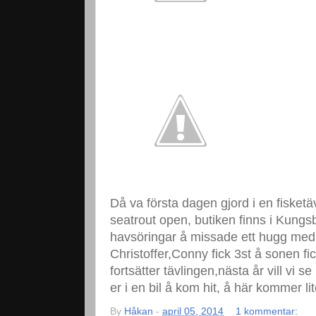
Då va första dagen gjord i en fisketä
seatrout open, butiken finns i Kungsb
havsöringar å missade ett hugg me
Christoffer,Conny fick 3st å sonen 
fortsätter tävlingen,nästa år vill vi se
er i en bil å kom hit, å här kommer lit
By
Håkan
-
april 05, 2014
1 kommentar: