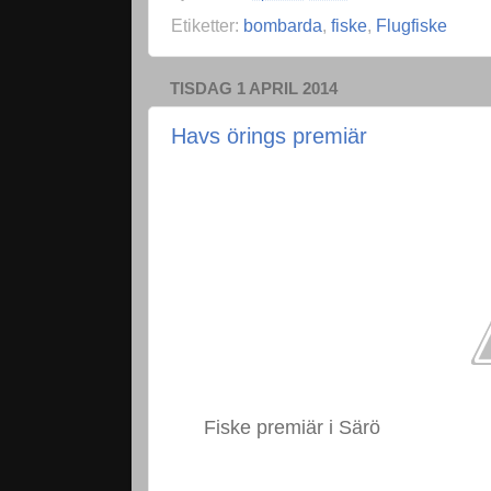
Etiketter:
bombarda
,
fiske
,
Flugfiske
TISDAG 1 APRIL 2014
Havs örings premiär
Fiske premiär i Särö