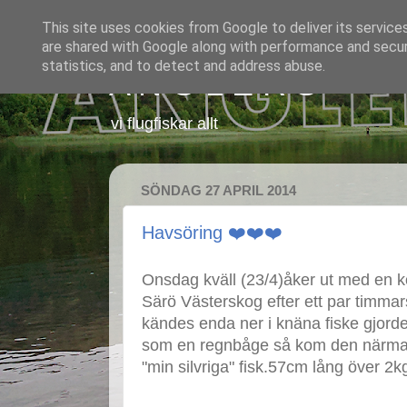
This site uses cookies from Google to deliver its service
are shared with Google along with performance and securi
statistics, and to detect and address abuse.
A N G L E R S
vi flugfiskar allt
SÖNDAG 27 APRIL 2014
Havsöring ❤️❤️❤️
Onsdag kväll (23/4)åker ut med en kom
Särö Västerskog efter ett par timmars
kändes enda ner i knäna fiske gjorde 
som en regnbåge så kom den närmare
"min silvriga" fisk.57cm lång över 2