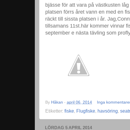
bjässe för att vara på västkusten låg
platsen förrs året vann en med en fi
räckt till sissta platsen i år. Jag,Con
tillsamans 11st.här kommer vinnar fisk
september e nästa tävling som profly
By
Håkan
-
april 06, 2014
Inga kommentare
Etiketter:
fiske
,
Flugfiske
,
havsöring
,
seat
LÖRDAG 5 APRIL 2014