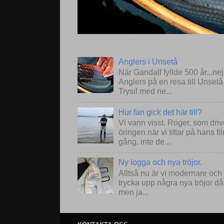
Anglers i Unsetå
När Gandalf fyllde 500 år...ne
Anglers på en resa till Unset
Trysil med ne...
Hur fan gick det här till?
Vi vann visst. Roger, som drive
öringen när vi tittar på hans 
gång, inte de...
Ny logga och nya tröjor.
Alltså nu är vi modernare och
trycka upp några nya tröjor då
men ja...