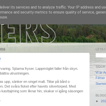
liver its services and to analyze traffic. Your IP address and u
rmance and security metrics to ensure quality of service, gene
buse.
 S
016
LETA 
r
SIDOR
rvaring. Sjöarna fryser. Lappmöglet faller från skyn.
Vi är A
bättra utrustningen.
Filmer
 upp, sänker en singel malt. Tittar på bård o
Startsi
ngen. Det svåra fisket efter havets silvertorped. Med
n kasttajming som liknar hin, skakar vi igång säsongen
BLOGG
☺
►
20