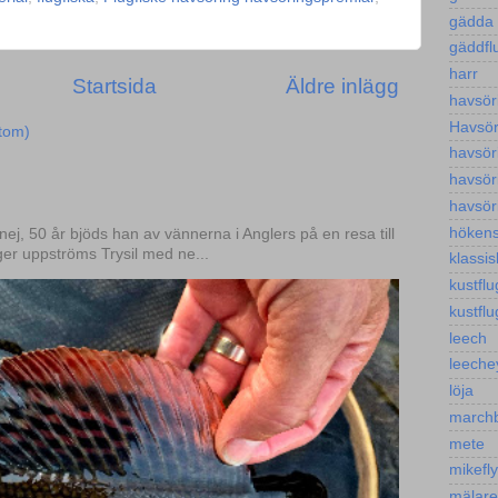
gädda
gäddfl
harr
Startsida
Äldre inlägg
havsör
Havsöri
Atom)
havsör
havsör
havsör
höken
.nej, 50 år bjöds han av vännerna i Anglers på en resa till
ger uppströms Trysil med ne...
klassis
kustflu
kustflu
leech
leeche
löja
march
mete
mikefl
mälar