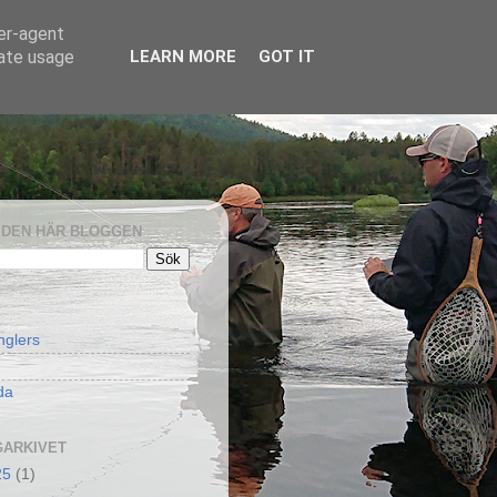
ser-agent
rate usage
LEARN MORE
GOT IT
I DEN HÄR BLOGGEN
nglers
da
ARKIVET
25
(1)