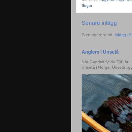
flugor
Senare inlägg
Prenumerera på:
Inlägg (
Anglers i Unsetå
När Gandalf fyllde 500 år..
Unsetå i Norge. Unsetå lig