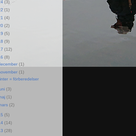
24
(3)
22
(1)
21
(4)
20
(2)
19
(5)
18
(9)
17
(12)
16
(8)
december
(1)
november
(1)
inter = förberedelser
juni
(3)
maj
(1)
mars
(2)
15
(5)
14
(14)
13
(28)