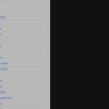
ugor
e
ut
t
a
re
puppa
staån
ga
or
sten
asttrout
en