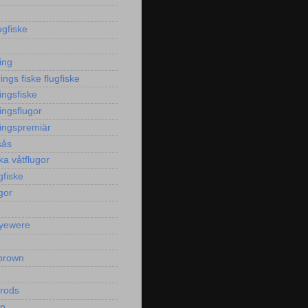
ugfiske
ing
ngs fiske flugfiske
ingsfiske
ingsflugor
ingspremiär
sås
ka våtflugor
gfiske
gor
yewere
brown
yrods
en