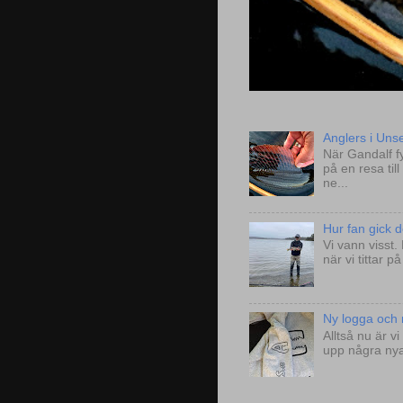
Anglers i Uns
När Gandalf fy
på en resa til
ne...
Hur fan gick de
Vi vann visst.
när vi tittar 
Ny logga och n
Alltså nu är 
upp några nya 