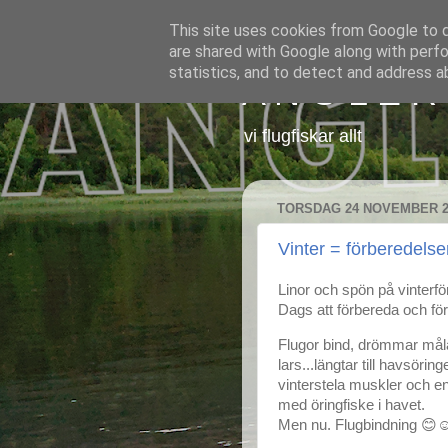
This site uses cookies from Google to de
are shared with Google along with perfo
statistics, and to detect and address a
A N G L E R
vi flugfiskar allt
TORSDAG 24 NOVEMBER 2
Vinter = förberedelse
Linor och spön på vinterfö
Dags att förbereda och för
Flugor bind, drömmar målas
lars...längtar till havsöri
vinterstela muskler och e
med öringfiske i havet.
Men nu. Flugbindning 😊