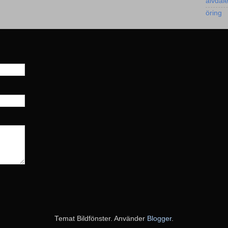
älvdal
öring
Temat Bildfönster. Använder
Blogger
.