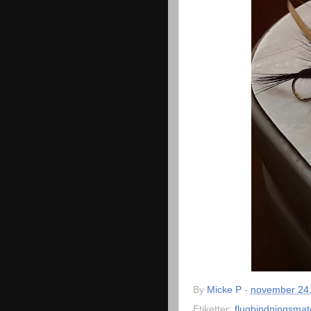
By
Micke P
-
november 24
Etiketter:
flugbindningsmate