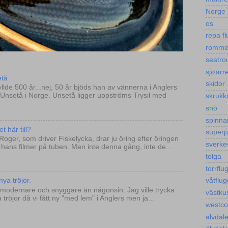
Norge
os
repa fl
romm
seatro
sjøørre
etå
skidor
llde 500 år...nej, 50 år bjöds han av vännerna i Anglers
l Unsetå i Norge. Unsetå ligger uppströms Trysil med
skrukk
snö
spinna
t här till?
super
 Roger, som driver Fiskelycka, drar ju öring efter öringen
sverke
på hans filmer på tuben. Men inte denna gång, inte de...
tolga
torrflu
våtflug
ya tröjor.
vi modernare och snyggare än någonsin. Jag ville trycka
västku
tröjor då vi fått ny "med lem" i Anglers men ja...
westco
älvdal