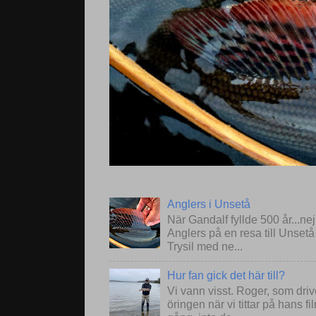
Anglers i Unsetå
När Gandalf fyllde 500 år...ne
Anglers på en resa till Unset
Trysil med ne...
Hur fan gick det här till?
Vi vann visst. Roger, som drive
öringen när vi tittar på hans 