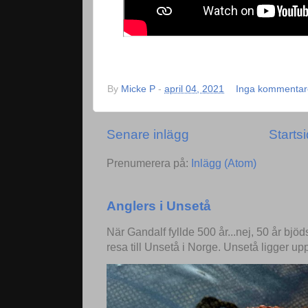
By
Micke P
-
april 04, 2021
Inga kommentar
Senare inlägg
Starts
Prenumerera på:
Inlägg (Atom)
Anglers i Unsetå
När Gandalf fyllde 500 år...nej, 50 år bjö
resa till Unsetå i Norge. Unsetå ligger up