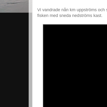
Vi vandrade nån km uppströms och så
fisken med sneda nedströms kast.