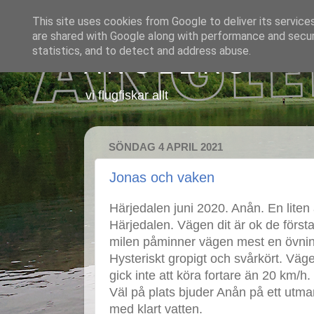
This site uses cookies from Google to deliver its service
are shared with Google along with performance and securi
statistics, and to detect and address abuse.
A N G L E R S
vi flugfiskar allt
SÖNDAG 4 APRIL 2021
Jonas och vaken
Härjedalen juni 2020. Anån. En liten 
Härjedalen. Vägen dit är ok de först
milen påminner vägen mest en övning
Hysteriskt gropigt och svårkört. Vä
gick inte att köra fortare än 20 km/h.
Väl på plats bjuder Anån på ett utm
med klart vatten.