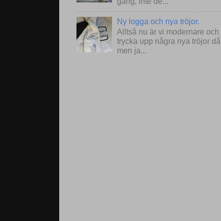
gång, inte de...
Ny logga och nya tröjor.
Alltså nu är vi modernare och
trycka upp några nya tröjor då
men ja...