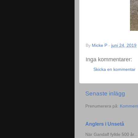
By
Micke P
-
juni 24, 2019
Inga kommentarer:
Skicka en kommentar
Senaste inlägg
Prenumerera på:
Kommentar
Anglers i Unsetå
När Gandalf fyllde 500 år..