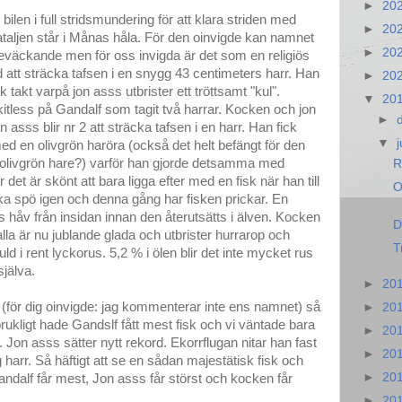
►
20
 bilen i full stridsmundering för att klara striden med
►
20
ataljen står i Månas håla. För den oinvigde kan namnet
►
20
väckande men för oss invigda är det som en religiös
d att sträcka tafsen i en snygg 43 centimeters harr. Han
►
20
ask takt varpå jon asss utbrister ett tröttsamt "kul".
▼
20
itless på Gandalf som tagit två harrar. Kocken och jon
►
asss blir nr 2 att sträcka tafsen i en harr. Han fick
▼
ed en olivgrön haröra (också det helt befängt för den
 olivgrön hare?) varför han gjorde detsamma med
R
et är skönt att bara ligga efter med en fisk när han till
O
röka spö igen och denna gång har fisken prickar. En
 håv från insidan innan den återutsätts i älven. Kocken
D
lla är nu jublande glada och utbrister hurrarop och
T
d i rent lyckorus. 5,2 % i ölen blir det inte mycket rus
själva.
►
20
 (för dig oinvigde: jag kommenterar inte ens namnet) så
►
20
ukligt hade Gandslf fått mest fisk och vi väntade bara
►
20
on asss sätter nytt rekord. Ekorrflugan nitar han fast
►
20
 harr. Så häftigt att se en sådan majestätisk fisk och
►
20
 Gandalf får mest, Jon asss får störst och kocken får
►
20