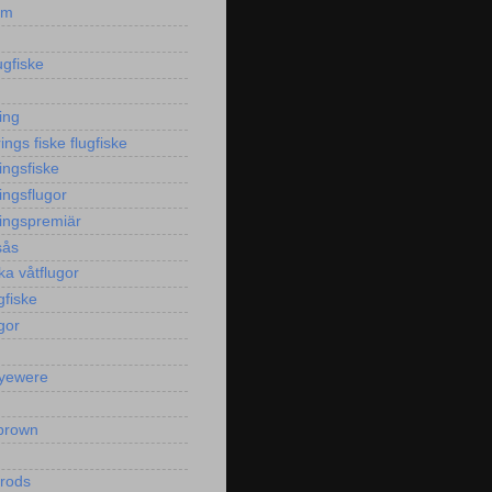
sm
ugfiske
ing
ngs fiske flugfiske
ingsfiske
ingsflugor
ingspremiär
sås
ka våtflugor
gfiske
gor
yewere
brown
yrods