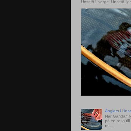
Unsetå i Norge. Unsetå lig
Anglers i Uns
När Gandalf fy
på en resa til
ne...