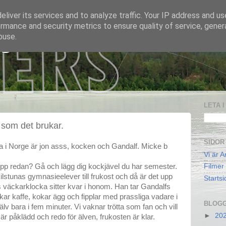
liver its services and to analyze traffic. Your IP address and u
rmance and security metrics to ensure quality of service, gene
buse.
 S
LETA 
som det brukar.
SIDOR
ma i Norge är jon asss, kocken och Gandalf. Micke b
Vi är A
upp redan? Gå och lägg dig kockjävel du har semester.
Filmer
ilstunas gymnasieelever till frukost och då är det upp
Startsi
s väckarklocka sitter kvar i honom. Han tar Gandalfs
kar kaffe, kokar ägg och fipplar med prassliga vadare i
BLOGG
älv bara i fem minuter. Vi vaknar trötta som fan och vill
►
20
r påklädd och redo för älven, frukosten är klar.