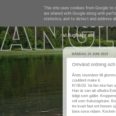
This site uses cookies from Google to de
are shared with Google along with perfo
statistics, and to detect and address a
A N G L E R
vi flugfiskar allt
MÅNDAG 24 JUNI 2019
Omvänd ordning och 
Årets resenärer till glom
couldent make it.
Kl 06:03. Va fan ska han 
Han är van att utfodra Esk
tidigt som gäller. Kroppen
roll som frukostgörare. Ko
tre kvart fast enl honom sj
bara sova vidare. Kocken ä