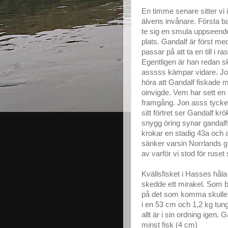
En timme senare sitter vi i
älvens invånare. Första b
te sig en smula uppseende
plats. Gandalf är först me
passar på att ta en till i r
Egentligen är han redan sk
asssss kämpar vidare. Jon 
höra att Gandalf fiskade m
oinvigde. Vem har sett en
framgång. Jon asss tycker d
sitt förtret ser Gandalf k
snygg öring synar gandalfs
krokar en stadig 43a och a
sänker varsin Norrlands gul
av varför vi stod för ruset 
Kvällsfisket i Hasses håla
skedde ett mirakel. Som br
på det som komma skulle. J
i en 53 cm och 1,2 kg tung
allt är i sin ordning igen.
minst fisk (4 cm)