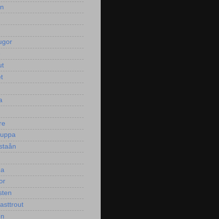
en
ugor
e
ut
t
a
re
puppa
staån
ga
or
sten
asttrout
en