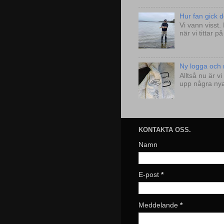
Hur fan gick de
Vi vann visst.
när vi tittar 
Ny logga och n
Alltså nu är 
upp några nya 
KONTAKTA OSS.
Namn
E-post
*
Meddelande
*