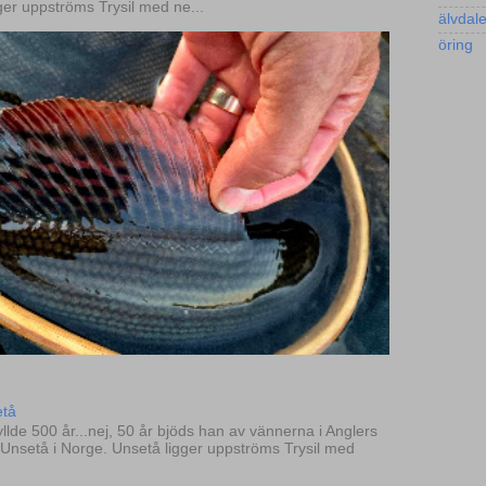
ger uppströms Trysil med ne...
älvdal
öring
etå
llde 500 år...nej, 50 år bjöds han av vännerna i Anglers
l Unsetå i Norge. Unsetå ligger uppströms Trysil med