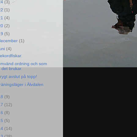
24
(3)
22
(1)
21
(4)
20
(2)
19
(5)
december
(1)
juni
(4)
ekordfiskar.
mvänd ordning och som
det brukar.
rygt avslut på topp!
räningsläger i Älvdalen
18
(9)
17
(12)
16
(8)
15
(5)
14
(14)
13
(28)