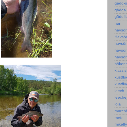
gädd-
gädda
gäddfl
harr
havsör
Havsöri
havsör
havsör
havsör
höken
klassis
kustflu
kustflu
leech
leeche
löja
march
mete
mikefl