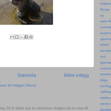
mälar
Norge
os
repa fl
romm
seatro
sjøørre
skidor
skrukk
snö
spinna
super
sverke
Startsida
Äldre inlägg
tolga
er till inlägget (Atom)
torrflu
våtflug
västku
westco
.nej, 50 år bjöds han av vännerna i Anglers på en resa till
älvdal