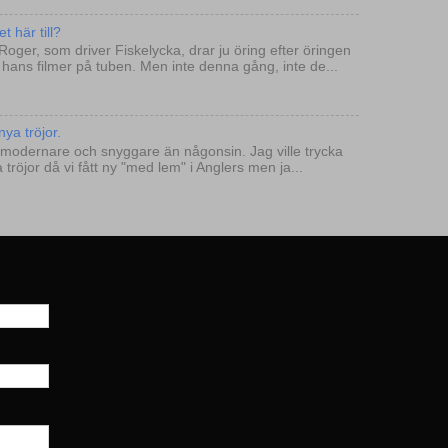
t här till?
 Roger, som driver Fiskelycka, drar ju öring efter öringen
på hans filmer på tuben. Men inte denna gång, inte de...
ya tröjor.
vi modernare och snyggare än någonsin. Jag ville trycka
tröjor då vi fått ny "med lem" i Anglers men ja...