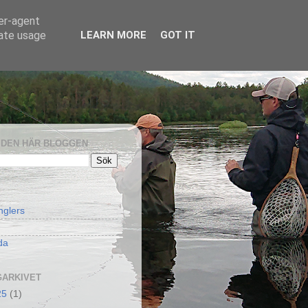
ser-agent
rate usage
LEARN MORE
GOT IT
I DEN HÄR BLOGGEN
nglers
da
ARKIVET
25
(1)