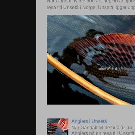
När Gandalf fyllde 500 år...nej, 50 år bjö
resa till Unsetå i Norge. Unsetå ligger up
Anglers i Unsetå
När Gandalf fyllde 500 år...ne
Anglers på en resa till Unset