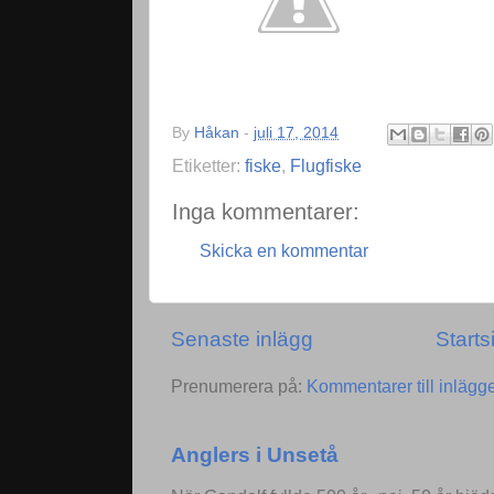
By
Håkan
-
juli 17, 2014
Etiketter:
fiske
,
Flugfiske
Inga kommentarer:
Skicka en kommentar
Senaste inlägg
Starts
Prenumerera på:
Kommentarer till inlägg
Anglers i Unsetå