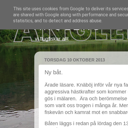
This site uses cookies from Google to deliver its service
are shared with Google along with performance and securi
statistics, and to detect and address abuse.
A N G L E R S
vi flugfiskar allt
TORSDAG 10 OKTOBER 2013
Ny båt.
Ärade läsare. Knäböj inför vår nya fa
aggressiva hästkrafter som kommer g
gös i mälaren. Ära och berömmelse t
som varit oss trogen i många år. Men
fiskevän och kamrat mot en snabbar
Båten läggs i redan på lördag den 13