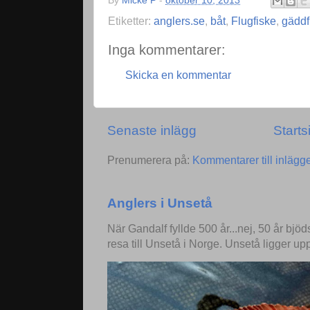
By
Micke P
-
oktober 10, 2013
Etiketter:
anglers.se
,
båt
,
Flugfiske
,
gäddf
Inga kommentarer:
Skicka en kommentar
Senaste inlägg
Starts
Prenumerera på:
Kommentarer till inlägg
Anglers i Unsetå
När Gandalf fyllde 500 år...nej, 50 år bjö
resa till Unsetå i Norge. Unsetå ligger up