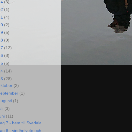
24
(3)
22
(1)
21
(4)
20
(2)
19
(5)
18
(9)
17
(12)
16
(8)
15
(5)
14
(14)
13
(28)
oktober
(2)
september
(1)
augusti
(1)
uli
(3)
juni
(11)
ag 7 - hem till Svedala
ag 6 - vindhelvete och