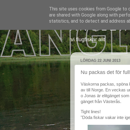
This site uses cookies from Google to de
are shared with Google along with perfo
statistics, and to detect and address a
A N G L E R
vi flugfiskar allt
LÖRDAG 22 JUNI 2013
Nu packas det för full
Väskorna packas, spöna ko
av till Norge. En veckas 
o Jonas är elitgänget som 
gänget från Västerås.
Tight lines!
"Döda fiskar vakar inte ig