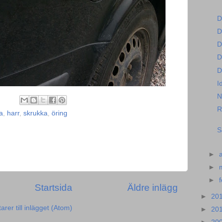
D
D
D
D
D
I
N
R
a
,
harr
,
skrukka
,
öring
S
►
►
►
Startsida
Äldre inlägg
►
20
er till inlägget (Atom)
►
20