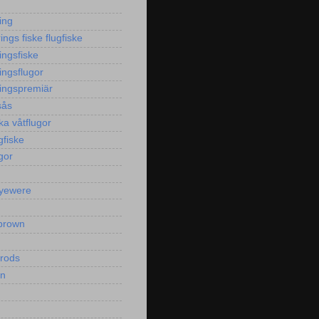
ing
ngs fiske flugfiske
ingsfiske
ingsflugor
ingspremiär
sås
ka våtflugor
gfiske
gor
yewere
brown
yrods
en