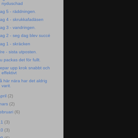
nyduschad
ag 5 - räddningen.
ag 4 - skrukkafadäsen
ag 3 - vandringen.
ag 2 - seg dag blev succé
ag 1 - skräcken
dre - sista utposten.
u packas det för fullt.
epar upp krok snabbt och
effektivt
å här nära har det aldrig
varit.
april
(2)
mars
(2)
februari
(6)
11
(3)
10
(3)