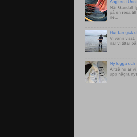
Anglers i Uns
När Gandalf fy
på en resa til
ne...
Hur fan gick de
Vi vann visst.
när vi tittar 
Ny logga och n
Alltså nu är 
upp några nya 