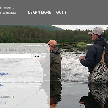
ser-agent
rate usage
LEARN MORE
GOT IT
I DEN HÄR BLOGGEN
nglers
da
ARKIVET
25
(1)