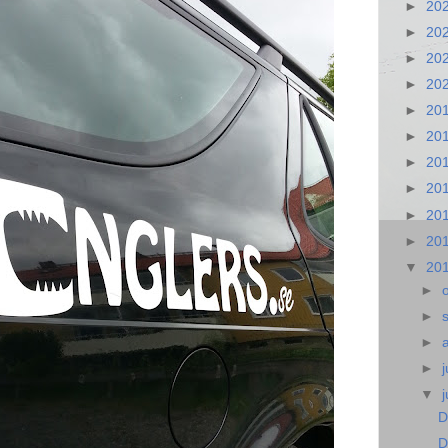
►
20
►
20
►
20
►
20
►
20
►
20
►
20
►
20
►
20
►
20
▼
20
►
►
►
►
j
▼
D
D