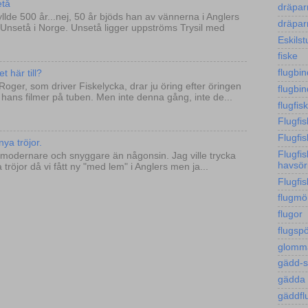
etå
dräpa
llde 500 år...nej, 50 år bjöds han av vännerna i Anglers
dräpa
l Unsetå i Norge. Unsetå ligger uppströms Trysil med
Eskils
fiske
flugbi
t här till?
 Roger, som driver Fiskelycka, drar ju öring efter öringen
flugbi
på hans filmer på tuben. Men inte denna gång, inte de...
flugfis
Flugfi
Flugfis
ya tröjor.
Flugfi
vi modernare och snyggare än någonsin. Jag ville trycka
havsör
tröjor då vi fått ny "med lem" i Anglers men ja...
Flugfi
flugmö
flugor
flugsp
glomm
gädd-
gädda
gäddfl