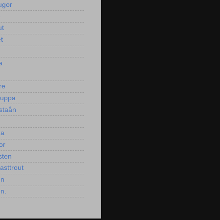
ugor
e
ut
t
a
re
puppa
staån
ga
or
sten
asttrout
en
en.