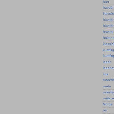
harr
havsör
Havsöri
havsör
havsör
havsör
höken
klassis
kustflu
kustflu
leech
leeche
löja
march
mete
mikefl
mälar
Norge
os