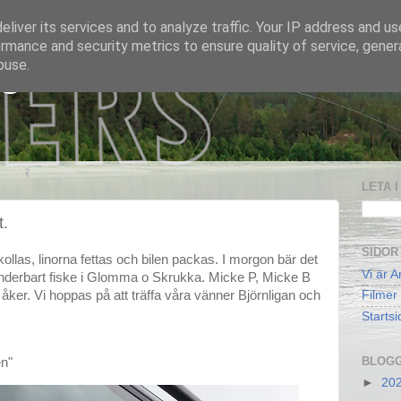
liver its services and to analyze traffic. Your IP address and u
rmance and security metrics to ensure quality of service, gene
buse.
 S
LETA 
t.
SIDOR
llas, linorna fettas och bilen packas. I morgon bär det
Vi är A
underbart fiske i Glomma o Skrukka. Micke P, Micke B
åker. Vi hoppas på att träffa våra vänner Björnligan och
Filmer
Startsi
BLOGG
en"
►
20