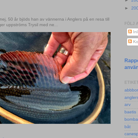
►
20
►
20
.nej, 50 år bjöds han av vännerna i Anglers på en resa till
FÖLJ 
ger uppströms Trysil med ne...
In
Ko
Rappo
anvä
ETIKE
abbbor
angler
arv
baetis
bomba
båt
canes