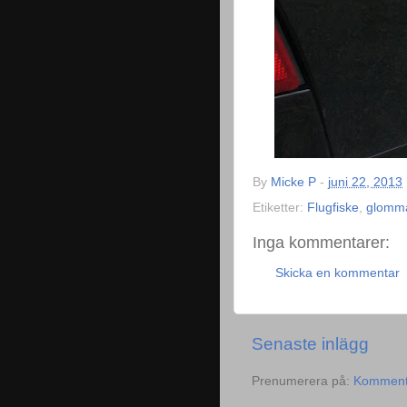
By
Micke P
-
juni 22, 2013
Etiketter:
Flugfiske
,
glomm
Inga kommentarer:
Skicka en kommentar
Senaste inlägg
Prenumerera på:
Kommentar