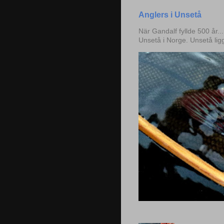
Anglers i Unsetå
När Gandalf fyllde 500 år..
Unsetå i Norge. Unsetå lig