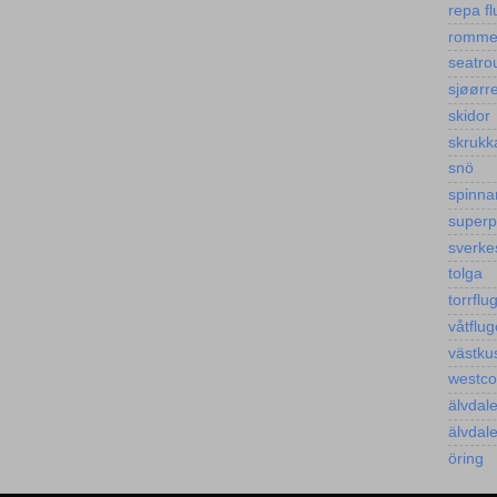
repa fl
romm
seatro
sjøørre
skidor
skrukk
snö
spinna
super
sverke
tolga
torrflu
våtflug
västku
westco
älvdal
älvdal
öring