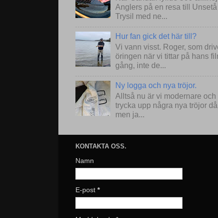
Anglers på en resa till Unset
Trysil med ne...
Hur fan gick det här till?
Vi vann visst. Roger, som drive
öringen när vi tittar på hans 
gång, inte de...
Ny logga och nya tröjor.
Alltså nu är vi modernare och
trycka upp några nya tröjor då
men ja...
KONTAKTA OSS.
Namn
E-post
*