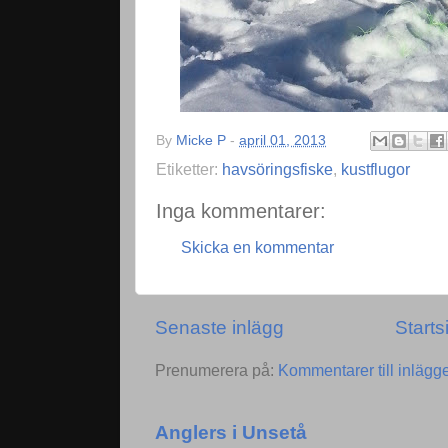
By
Micke P
-
april 01, 2013
Etiketter:
havsöringsfiske
,
kustflugor
Inga kommentarer:
Skicka en kommentar
Senaste inlägg
Starts
Prenumerera på:
Kommentarer till inlägg
Anglers i Unsetå