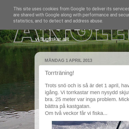
This site uses cookies from Google to deliver its service
are shared with Google along with performance and securi
statistics, and to detect and address abuse.
A N G L E R S
vi flugfiskar allt
MÅNDAG 1 APRIL 2013
Torrträning!
Trots snö och is så är det 1 april, h
igång. Vi torrkastar men nysydd skj
bra. 25 meter var inga problem. Mick
bättra på kastgatan.
Om två veckor får vi fiska...