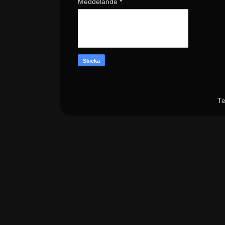
Meddelande
*
Te