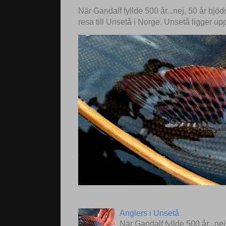
När Gandalf fyllde 500 år...nej, 50 år bjö
resa till Unsetå i Norge. Unsetå ligger up
Anglers i Unsetå
När Gandalf fyllde 500 år...ne