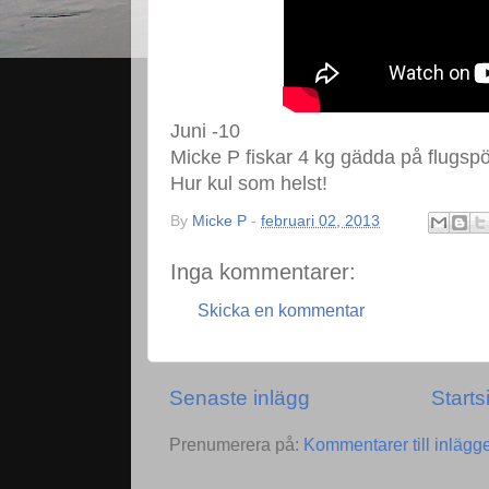
Juni -10
Micke P fiskar 4 kg gädda på flugspö
Hur kul som helst!
By
Micke P
-
februari 02, 2013
Inga kommentarer:
Skicka en kommentar
Senaste inlägg
Starts
Prenumerera på:
Kommentarer till inlägg