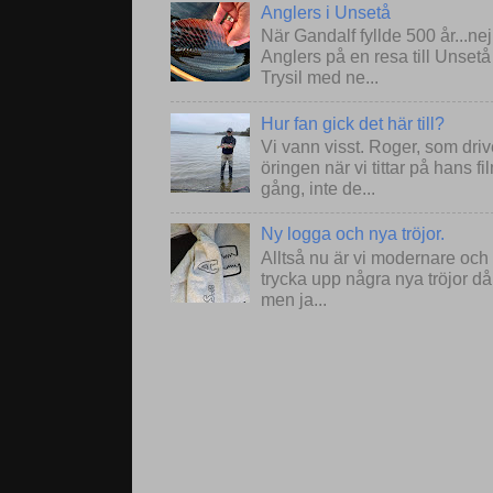
Anglers i Unsetå
När Gandalf fyllde 500 år...ne
Anglers på en resa till Unset
Trysil med ne...
Hur fan gick det här till?
Vi vann visst. Roger, som drive
öringen när vi tittar på hans 
gång, inte de...
Ny logga och nya tröjor.
Alltså nu är vi modernare och
trycka upp några nya tröjor då
men ja...