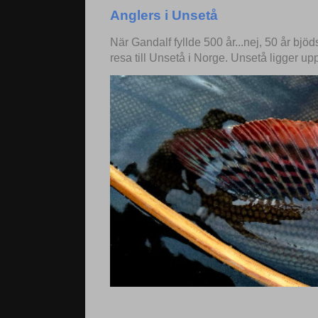
Anglers i Unsetå
När Gandalf fyllde 500 år...nej, 50 år bjö
resa till Unsetå i Norge. Unsetå ligger up