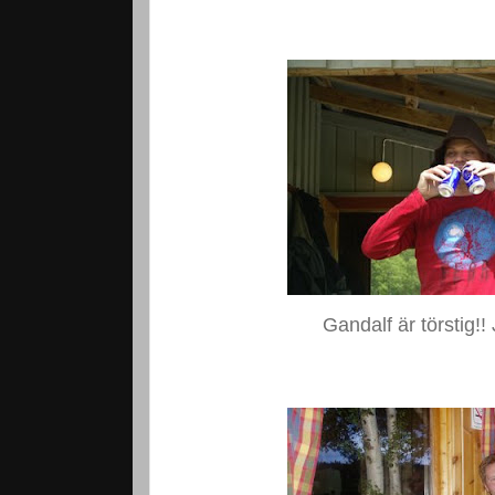
Gandalf är törstig!! 