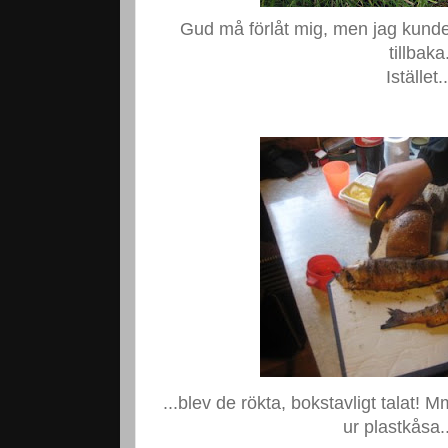
Gud må förlåt mig, men jag kunde
tillbaka
Istället..
...blev de rökta, bokstavligt talat! 
ur plastkåsa.