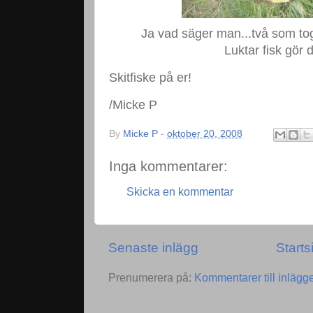
Ja vad säger man...två som tog 
Luktar fisk gör d
Skitfiske på er!
/Micke P
By
Micke P
-
oktober 20, 2008
Inga kommentarer:
Skicka en kommentar
Senaste inlägg
Starts
Prenumerera på:
Kommentarer till inlägg