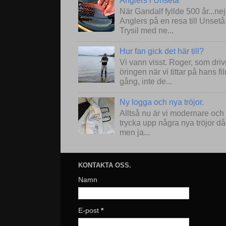
Anglers i Unsetå
När Gandalf fyllde 500 år...ne
Anglers på en resa till Unset
Trysil med ne...
Hur fan gick det här till?
Vi vann visst. Roger, som drive
öringen när vi tittar på hans 
gång, inte de...
Ny logga och nya tröjor.
Alltså nu är vi modernare och
trycka upp några nya tröjor då
men ja...
KONTAKTA OSS.
Namn
E-post
*