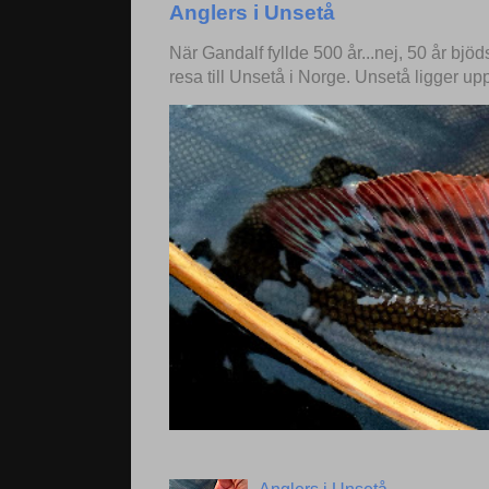
Anglers i Unsetå
När Gandalf fyllde 500 år...nej, 50 år bjö
resa till Unsetå i Norge. Unsetå ligger up